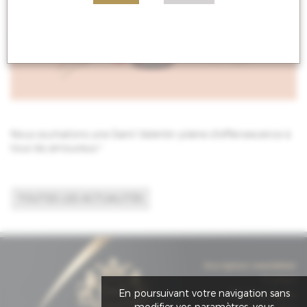
Nous souhaitons une Saint Valentin pleine d'effervescence à
tous les amoureux !
TOUTES LES ACTUALITÉS
Inscription newsletter
Contact
En poursuivant votre navigation sans
Mentions légales
modifier vos paramètres, vous