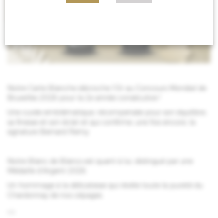
Notre Carte Blanche décroche l’Or au Concours Mondial de
Bruxelles 2026 pour la 2e année consécutive !
Une cuvée emblématique, récompensée pour son équilibre,
sa finesse et son éclat et qui confirme, une fois encore, la
signature Bernard Remy.
Notre Blanc de Blancs est quant à lui, distingué par une
Médaille d’Argent 2026.
Un hommage à la délicatesse qui révèle toute la pureté du
Chardonnay de nos cépages.